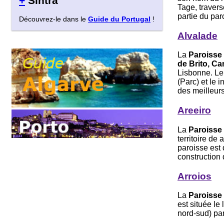
+
Sintra
Tage, travers
partie du par
Découvrez-le dans le
Guide du Portugal
!
Alvalade
La
Paroisse
de Brito, C
Lisbonne. Le
(Parc) et le 
des meilleurs
Areeiro
La
Paroisse 
territoire d
paroisse est 
construction 
Arroios
La
Paroisse 
est située le
nord-sud) par