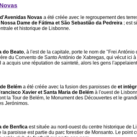
 Novas
 d'Avenidas Novas
a été créée avec le regroupement des terre
e
Nossa Dame de Fátima et São Sebastião da Pedreira
; est s
ntrale et historique de Lisbonne.
a do Beato
, à l'est de la capitale, porte le nom de "Frei António
ère du Convento de Santo António de Xabregas, qui vécut ici à 
Il a acquis une réputation de sainteté, alors les gens l'appelaien
 de Belém
a été créée avec la fusion des paroisses de
et intègr
Francisco Xavier et Santa Maria de Belém
à l'ouest de Lisbon
 sont la Tour de Belém, le Monument des Découvertes et le grand
es Jerónimos.
a de Benfica
est située au nord-ouest du centre historique de L
 de la paroisse est partie du parc forestier de Monsanto. Le point 