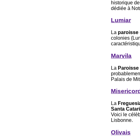
historique d
dédiée à Not
Lumiar
La
paroisse
colonies (Lu
caractéristiq
Marvila
La
Paroisse 
probablemen
Palais de Mit
Misericor
La
Freguesia
Santa Catar
Voici le célè
Lisbonne.
Olivais