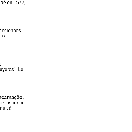
ndé en 1572,
 anciennes
aux
t
ruyères". Le
ncarnação,
 de Lisbonne.
nuit à