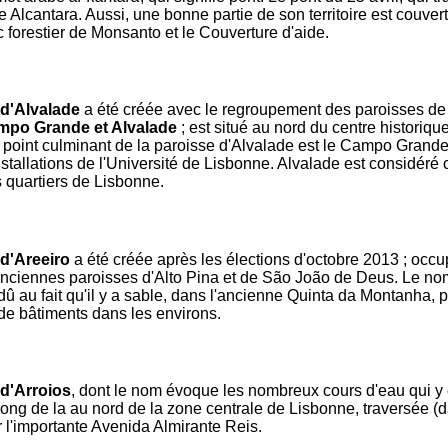
e Alcantara. Aussi, une bonne partie de son territoire est couver
c forestier de Monsanto et le Couverture d'aide.
 d'Alvalade
a été créée avec le regroupement des paroisses d
ampo Grande et Alvalade
; est situé au nord du centre historiqu
 point culminant de la paroisse d'Alvalade est le Campo Grand
installations de l'Université de Lisbonne. Alvalade est considéré
 quartiers de Lisbonne.
d'Areeiro
a été créée après les élections d'octobre 2013 ; occu
e anciennes paroisses d'Alto Pina et de São João de Deus. Le no
dû au fait qu'il y a sable, dans l'ancienne Quinta da Montanha, p
de bâtiments dans les environs.
d'Arroios
, dont le nom évoque les nombreux cours d'eau qui y e
 long de la au nord de la zone centrale de Lisbonne, traversée (
 l'importante Avenida Almirante Reis.