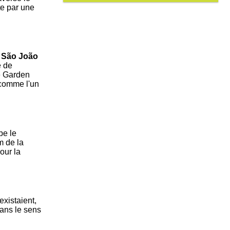
te par une
e
São João
e de
e Garden
 comme l'un
pe le
m de la
our la
xistaient,
dans le sens