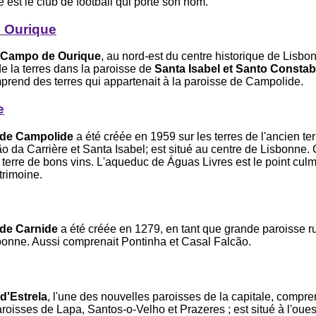
e est le club de football qui porte son nom.
 Ourique
 Campo de Ourique
, au nord-est du centre historique de Lisbo
de la terres dans la paroisse de
Santa Isabel et Santo Constab
prend des terres qui appartenait à la paroisse de Campolide.
e
 de Campolide
a été créée en 1959 sur les terres de l'ancien ter
 da Carrière et Santa Isabel; est situé au centre de Lisbonne. C
 terre de bons vins. L'aqueduc de Águas Livres est le point cul
trimoine.
 de Carnide
a été créée en 1279, en tant que grande paroisse ru
bonne. Aussi comprenait Pontinha et Casal Falcão.
d'Estrela
, l'une des nouvelles paroisses de la capitale, compre
oisses de Lapa, Santos-o-Velho et Prazeres ; est situé à l'oues