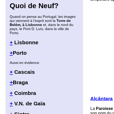
Quoi de Neuf?
Quand on pense au Portugal, les images
qui viennent à l'esprit sont la
Torre de
Belém, à Lisbonne
et, dans le nord du
pays, le Pont D. Luís, dans la ville de
Porto.
+
Lisbonne
+
Porto
Aussi en évidence:
+
Cascais
+
Braga
+
Coimbra
Alcântara
+
V.N. de Gaïa
La
Paroisse
son nom du 