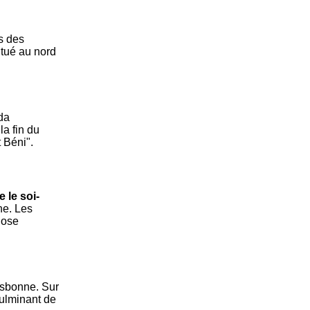
s des
itué au nord
 da
la fin du
t Béni".
e le soi-
ne. Les
iose
isbonne. Sur
culminant de