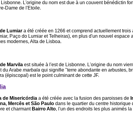
e Lisbonne. L'origine du nom est due à un couvent bénédictin fo
re-Dame de l'Etoile.
 de Lumiar
a été créée en 1266 et comprend actuellement trois
miar, Paço do Lumiar et Telheiras), en plus d'un nouvel espace 
ues modernes, Alta de Lisboa.
de Marvila
est située à l'est de Lisbonne. L'origine du nom vien
t du Arabe
marbala
qui signifie "terre abondante en arbustes, b
ra (épiscopal) est le point culminant de cette JF.
dia
 de Misericórdia
a été créée avec la fusion des paroisses de
I
ina, Mercês et São Paulo
dans le quartier du centre historique
bre et charmant
Bairro Alto
, l'un des endroits les plus animés la 