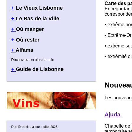
Carte des p
+
Le Vieux Lisbonne
En regardant 
corresponden
+
Le Bas de la Ville
• extrême no
+
Où manger
• Extrême-Or
+
Où rester
• extrême sud
+
Alfama
• extrémité 
Découvrez-en plus dans le
+
Guide de Lisbonne
Nouveau
Les nouveaux
Ajuda
Chapelle de N
Dernière mise à jour : juillet 2026
temporaire a