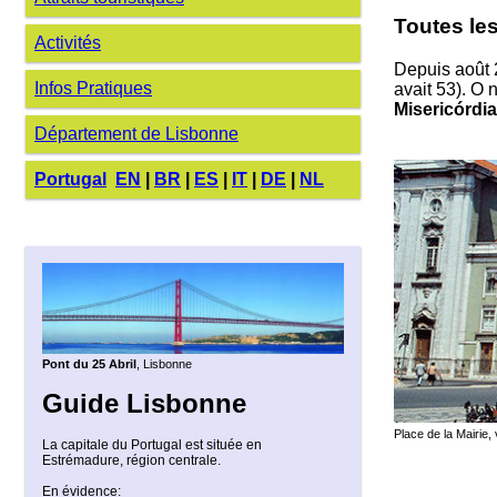
Toutes le
Activités
Depuis août
Infos Pratiques
avait 53). O 
Misericórdia
Département de Lisbonne
Portugal
EN
|
BR
|
ES
|
IT
|
DE
|
NL
Pont du 25 Abril
, Lisbonne
Guide Lisbonne
Place de la Mairie,
La capitale du Portugal est située en
Estrémadure, région centrale.
En évidence: