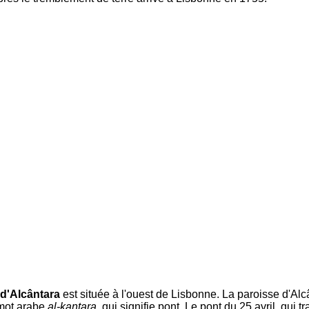
 d'Alcântara
est située à l'ouest de Lisbonne. La paroisse d'Alc
mot arabe
al-kantara
, qui signifie pont. Le pont du 25 avril, qui t