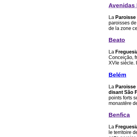
Avenidas
La
Paroisse
paroisses d
de la zone ce
Beato
La
Freguesi
Conceição, fr
XVIe siècle. 
Belém
La
Paroisse
disant São 
points forts
monastère d
Benfica
La
Freguesi
le territoire