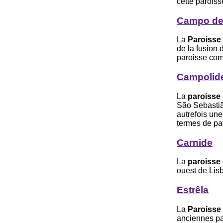
cette paroiss
Campo de
La
Paroisse
de la fusion 
paroisse com
Campolid
La
paroisse
São Sebastião
autrefois une
termes de pa
Carnide
La
paroisse
ouest de Lis
Estrêla
La
Paroisse 
anciennes par