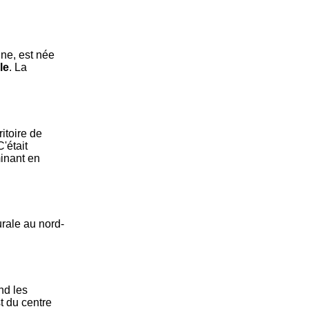
nne, est née
le
. La
ritoire de
'était
minant en
rale au nord-
nd les
t du centre