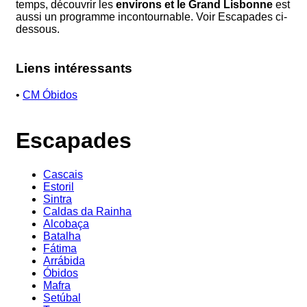
temps, découvrir les
environs et le Grand Lisbonne
est
aussi un programme incontournable. Voir Escapades ci-
dessous.
Liens intéressants
•
CM Óbidos
Escapades
Cascais
Estoril
Sintra
Caldas da Rainha
Alcobaça
Batalha
Fátima
Arrábida
Óbidos
Mafra
Setúbal