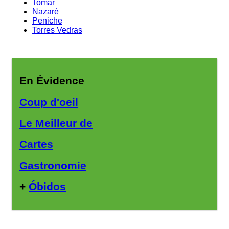
Tomar
Nazaré
Peniche
Torres Vedras
En Évidence
Coup d'oeil
Le Meilleur de
Cartes
Gastronomie
+
Óbidos