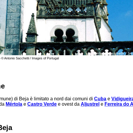
 © Antonio Sacchetti / Images of Portugal
ne
mune) di Beja è limitato a nord dai comuni di
Cuba
e
Vidigueir
 da
Mértola
e
Castro Verde
e ovest da
Aljustrel
e
Ferreira do 
Beja