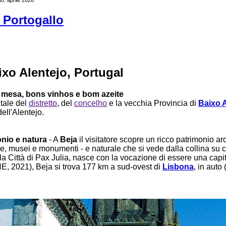
 Portogallo
ixo Alentejo, Portugal
 mesa, bons vinhos e bom azeite
itale del
distretto
, del
concelho
e la vecchia Provincia di
Baixo A
ell'Alentejo.
onio e natura
- A
Beja
il visitatore scopre un ricco patrimonio arc
se, musei e monumenti - e naturale che si vede dalla collina su 
 la Città di Pax Julia, nasce con la vocazione di essere una capi
NE, 2021), Beja si trova 177 km a sud-ovest di
Lisbona
, in auto