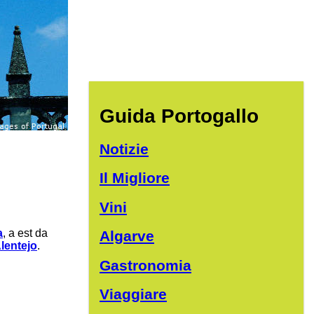
Guida Portogallo
Notizie
Il Migliore
Vini
a
, a est da
Algarve
Alentejo
.
Gastronomia
Viaggiare