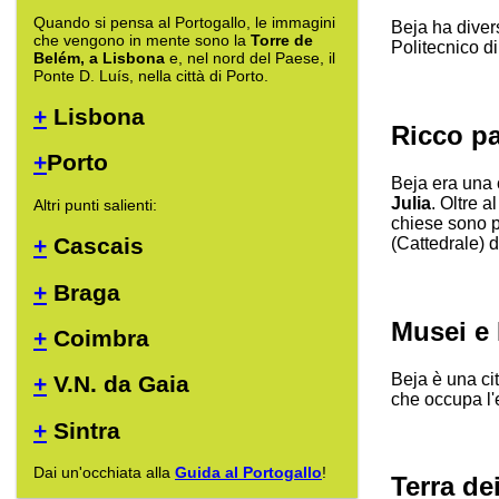
Quando si pensa al Portogallo, le immagini
Beja ha divers
che vengono in mente sono la
Torre de
Politecnico di
Belém, a Lisbona
e, nel nord del Paese, il
Ponte D. Luís, nella città di Porto.
+
Lisbona
Ricco pa
+
Porto
Beja era una 
Julia
. Oltre a
Altri punti salienti:
chiese sono p
+
Cascais
(Cattedrale) d
+
Braga
Musei e
+
Coimbra
Beja è una ci
+
V.N. da Gaia
che occupa l
+
Sintra
Dai un'occhiata alla
Guida al Portogallo
!
Terra de