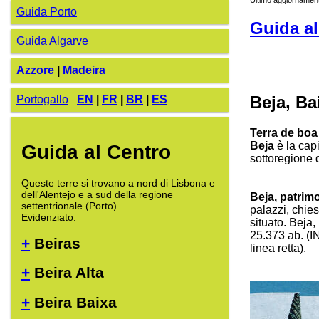
Guida Porto
Guida al
Guida Algarve
Azzore
|
Madeira
Beja, Ba
Portogallo
EN
|
FR
|
BR
|
ES
Terra de boa
Beja
è la cap
Guida al Centro
sottoregione d
Queste terre si trovano a nord di Lisbona e
dell'Alentejo e a sud della regione
Beja, patrim
settentrionale (Porto).
palazzi, chie
Evidenziato:
situato. Beja,
25.373 ab. (I
+
Beiras
linea retta).
+
Beira Alta
+
Beira Baixa