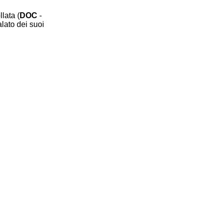
llata (
DOC
-
alato dei suoi