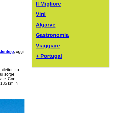
Il Migliore
Vini
Algarve
Gastronomia
Viaggiare
lentejo
, oggi
+ Portugal
hitettonico -
cui sorge
tale. Con
 (135 km in