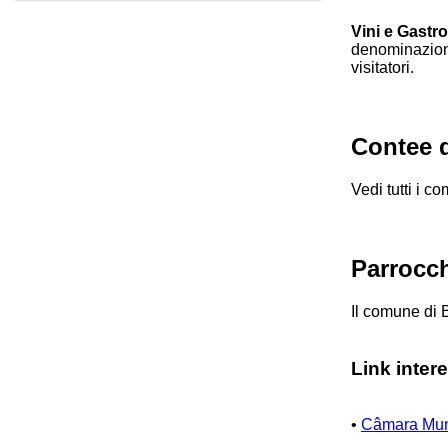
Vini e Gastr
denominazione 
visitatori.
Contee d
Vedi tutti i c
Parrocc
Il comune di 
Link inter
•
Câmara Muni