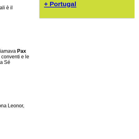
+ Portugal
li è il
chiamava
Pax
i conventi e le
la Sé
Dona Leonor,