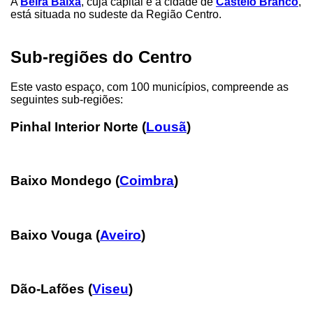
A
Beira Baixa
, cuja capital é a cidade de
Castelo Branco
,
está situada no sudeste da Região Centro.
Sub-regiões do Centro
Este vasto espaço, com 100 municípios, compreende as
seguintes sub-regiões:
Pinhal Interior Norte (
Lousã
)
Baixo Mondego
(
Coimbra
)
Baixo Vouga (
Aveiro
)
Dão-Lafões
(
Viseu
)