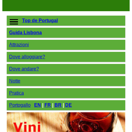
Top de Portugal
Guida Lisbona
Attrazioni
Dove alloggiare?
Dove andare?
Notte
Pratica
Portogallo
EN
|
FR
|
BR
|
DE