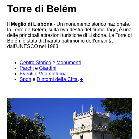
Torre di Belém
Il Meglio di Lisbona
- Un monumento storico nazionale,
la Torre de Belém, sulla riva destra del fiume Tago, è una
delle principali attrazioni turistiche di Lisbona. La Torre di
Belém è stata dichiarata patrimonio dell'umanità
dall'UNESCO nel 1983.
Centro Storico
e
Monumenti
Parchi
e
Giardini
Eventi
e
Vita notturna
Sport
e
Dintorni della Città
.
+