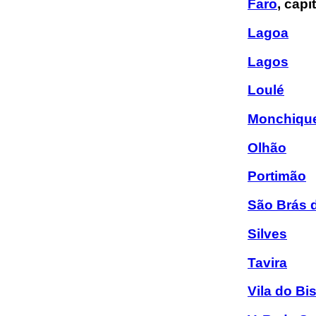
Faro
, capi
Lagoa
Lagos
Loulé
Monchiqu
Olhão
Portimão
São Brás d
Silves
Tavira
Vila do Bi