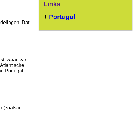
Links
+
Portugal
andelingen. Dat
st, waar, van
 Atlantische
an Portugal
 (zoals in