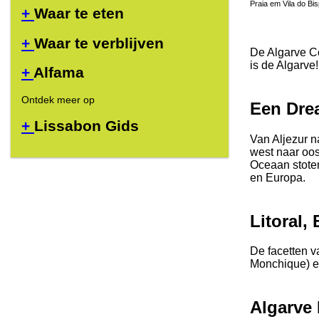
Praia em Vila do Bi
+
Waar te eten
+
Waar te verblijven
De Algarve Coa
is de Algarve!
+
Alfama
Ontdek meer op
Een Dre
+
Lissabon Gids
Van Aljezur n
west naar oos
Oceaan stoten
en Europa.
Litoral,
De facetten v
Monchique) e
Algarve