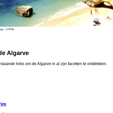
goa - © RTA
de Algarve
staande links om de Algarve in al zijn facetten te ontdekken.
rim