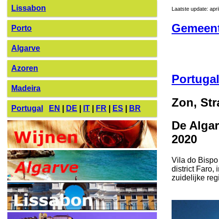
Lissabon
Laatste update: apri
Gemeente
Porto
Algarve
Azoren
Portuga
Madeira
Zon, Str
Portugal
EN
|
DE
|
IT
|
FR
|
ES
|
BR
De Algar
2020
Vila do Bispo
district Faro
zuidelijke reg