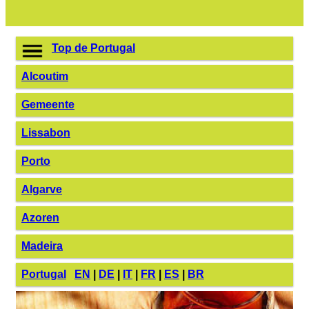
Top de Portugal
Alcoutim
Gemeente
Lissabon
Porto
Algarve
Azoren
Madeira
Portugal
EN
|
DE
|
IT
|
FR
|
ES
|
BR