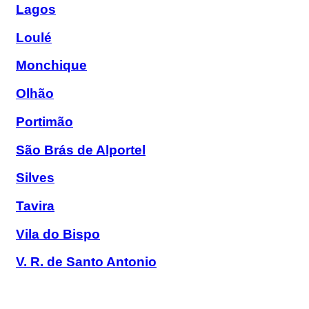
Lagos
Loulé
Monchique
Olhão
Portimão
São Brás de Alportel
Silves
Tavira
Vila do Bispo
V. R. de Santo Antonio