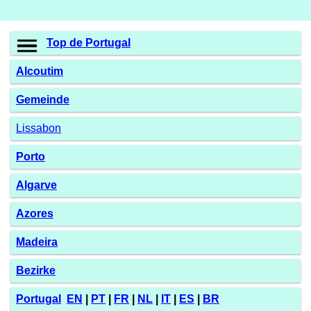
Top de Portugal
Alcoutim
Gemeinde
Lissabon
Porto
Algarve
Azores
Madeira
Bezirke
Portugal
EN
|
PT
|
FR
|
NL
|
IT
|
ES
|
BR