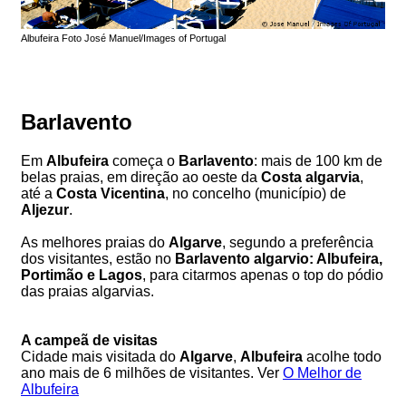
Albufeira Foto José Manuel/Images of Portugal
Barlavento
Em
Albufeira
começa o
Barlavento
: mais de 100 km de
belas praias, em direção ao oeste da
Costa algarvia
,
até a
Costa Vicentina
, no concelho (município) de
Aljezur
.
As melhores praias do
Algarve
, segundo a preferência
dos visitantes, estão no
Barlavento algarvio: Albufeira,
Portimão e Lagos
, para citarmos apenas o top do pódio
das praias algarvias.
A campeã de visitas
Cidade mais visitada do
Algarve
,
Albufeira
acolhe todo
ano mais de 6 milhões de visitantes. Ver
O Melhor de
Albufeira