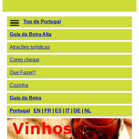
Top de Portugal
Guia da Beira Alta
Atrações turísticas
Como chegar
Que Fazer?
Cozinha
Guia da Beira
Portugal
EN
|
FR
|
ES
|
IT
|
DE
|
NL