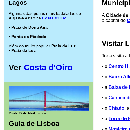
Municíp
Lagos
Algumas das praias mais badaladas do
A
Cidade de
Algarve
estão na
Costa d'Oiro
a capital do
C
•
Praia de Dona Ana
•
Ponta da Piedade
Visitar 
Além da muito popular
Praia da Luz
.
•
Praia da Luz
Toda visita a
Ver
Costa d'Oiro
• o
Centro Hi
• o
Bairro Alt
• a
Baixa de 
• o
Castelo d
• o
Chiado
, 
Ponte 25 de Abril
, Lisboa
• a
Torre de 
Guia de Lisboa
• o
Mosteiro