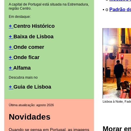
A capital de Portugal está situada na Estremadura,
região Centro.
• o
Padrão d
Em destaque:
+
Centro Histórico
+
Baixa de Lisboa
+
Onde comer
+
Onde ficar
+
Alfama
Descubra mais no
+
Guia de Lisboa
Lisboa à Noite, Fad
Última atualização: agosto 2026
Novidades
Morar e
Quando se pensa em Portugal, as imagens