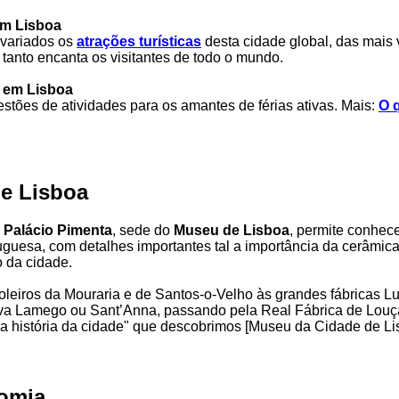
em Lisboa
 variados os
atrações turísticas
desta cidade global, das mais 
tanto encanta os visitantes de todo o mundo.
r em Lisboa
tões de atividades para os amantes de férias ativas. Mais:
O 
e Lisboa
o
Palácio Pimenta
, sede do
Museu de Lisboa
, permite conhec
tuguesa, com detalhes importantes tal a importância da cerâmica
 da cidade.
oleiros da Mouraria e de Santos-o-Velho às grandes fábricas Lu
úva Lamego ou Sant’Anna, passando pela Real Fábrica de Louç
a história da cidade" que descobrimos [Museu da Cidade de Li
omia