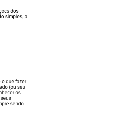
eçocs dos
lo simples, a
e o que fazer
fado (ou seu
onhecer os
 seus
empre sendo