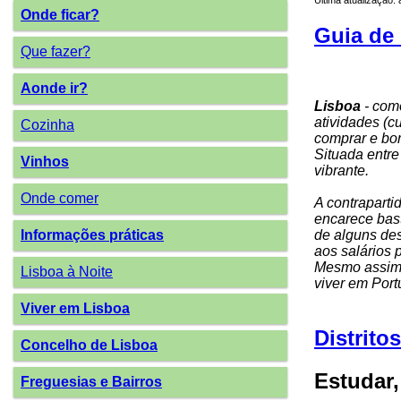
Onde ficar?
Guia de 
Que fazer?
Aonde ir?
Lisboa
- como
atividades (c
Cozinha
comprar e bom
Situada entre
Vinhos
vibrante.
Onde comer
A contraparti
encarece bast
de alguns des
Informações práticas
aos salários
Mesmo assi
Lisboa à Noite
viver em Port
Viver em Lisboa
Distrito
Concelho de Lisboa
Estudar,
Freguesias e Bairros