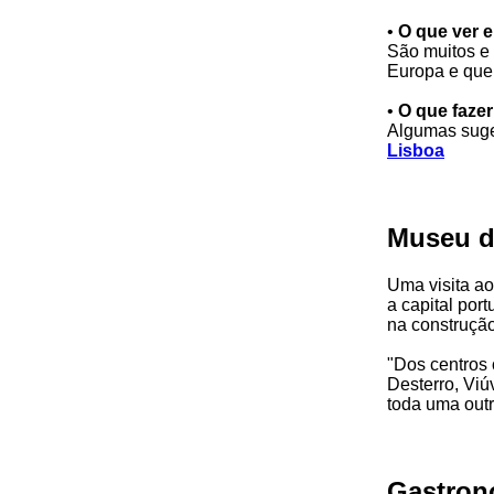
•
O que ver 
São muitos e
Europa e que 
•
O que faze
Algumas suges
Lisboa
Museu d
Uma visita a
a capital por
na construção
"Dos centros 
Desterro, Vi
toda uma outr
Gastron