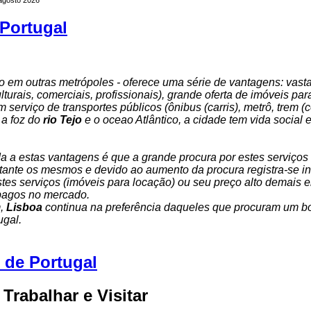
Portugal
 em outras metrópoles - oferece uma série de vantagens: vasta
ulturais, comerciais, profissionais), grande oferta de imóveis pa
 serviço de transportes públicos (ônibus (carris), metrô, trem (
 a foz do
rio Tejo
e o oceao Atlântico, a cidade tem vida social e
da a estas vantagens é que a grande procura por estes serviços 
ante os mesmos e devido ao aumento da procura registra-se inc
tes serviços (imóveis para locação) ou seu preço alto demais 
 pagos no mercado.
m,
Lisboa
continua na preferência daqueles que procuram um b
ugal.
s de Portugal
 Trabalhar e Visitar