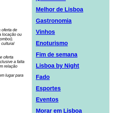
Melhor de Lisboa
Gastronomia
 oferta de
Vinhos
ra locação ou
comboi).
Enoturismo
 cultural
Fim de semana
e oferta
lusive a falta
Lisboa by Night
em relação
om lugar para
Fado
Esportes
Eventos
Morar em Lisboa