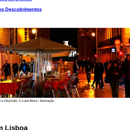
os Descobrimentos
o e Diversão. © Luuh Alves / Ilustração
m Lisboa