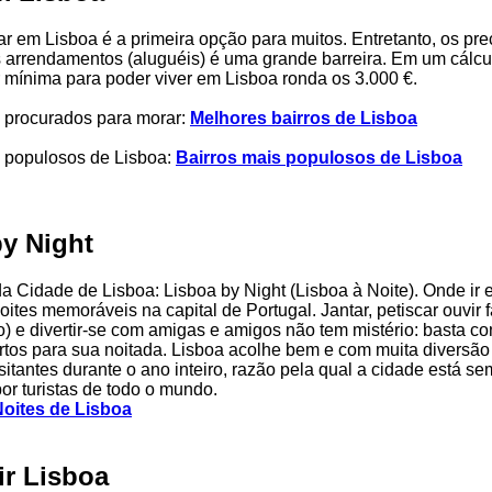
r em Lisboa é a primeira opção para muitos. Entretanto, os pr
 arrendamentos (aluguéis) é uma grande barreira. Em um cálcu
r mínima para poder viver em Lisboa ronda os 3.000 €.
s procurados para morar:
Melhores bairros de Lisboa
s populosos de Lisboa:
Bairros mais populosos de Lisboa
by Night
da Cidade de Lisboa: Lisboa by Night (Lisboa à Noite). Onde ir 
oites memoráveis na capital de Portugal. Jantar, petiscar ouvir 
do) e divertir-se com amigas e amigos não tem mistério: basta c
tos para sua noitada. Lisboa acolhe bem e com muita diversão
itantes durante o ano inteiro, razão pela qual a cidade está s
por turistas de todo o mundo.
oites de Lisboa
ir Lisboa