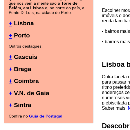
que nos vêm à mente são a
Torre de
Belém, em Lisboa
e, no norte do país, a
Escolher mora
Ponte D. Luís, na cidade do Porto.
imóveis e dos
renda familia
+
Lisboa
• bairros mai
+
Porto
• bairros mai
Outros destaques:
+
Cascais
Lisboa 
+
Braga
Outra faceta 
+
Coimbra
para passar n
ritmo preferi
+
V.N. de Gaia
endereços cer
numerosos vis
plebiscitada 
+
Sintra
Saber mais:
N
Confira no
Guia de Portugal
!
Descobr