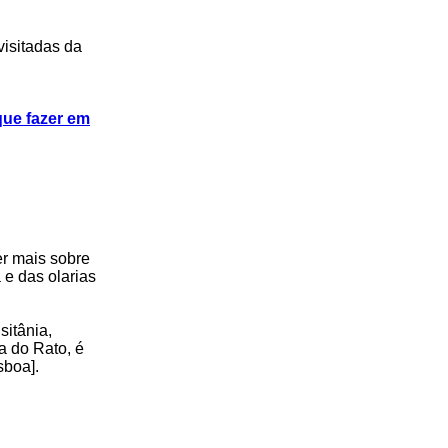
visitadas da
que fazer em
er mais sobre
 e das olarias
sitânia,
a do Rato, é
sboa].