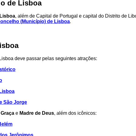
io de Lisboa
 Lisboa
, além de Capital de Portugal e capital do Distrito de L
oncelho (Município) de Lisboa
.
Lisboa
 Lisboa deve passar pelas seguintes atrações:
stórico
o
Lisboa
e São Jorge
a
Graça
e
Madre de Deus
, além dos icônicos:
Belém
 dos Jerônimos