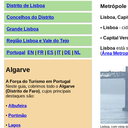
Distrito de Lisboa
Metrópole
Concelhos do Distrito
Lisboa, Capi
•
Lisboa
- cid
Grande Lisboa
•
Capital Ve
Região Lisboa e Vale do Tejo
Lisboa
está s
Portugal
EN
|
FR
|
ES
|
IT
|
DE
|
NL
(
Área Metrop
Algarve
A Força do Turismo em Portugal
Neste guia, cobrimos todo o
Algarve
(Distrito de Faro)
, cujos principais
destaques são:
•
Albufeira
•
Portimão
•
Lagos
Lisboa, com vista da