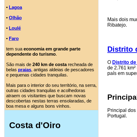
•
Lagoa
•
Olhão
Mais dois mun
Ribatejo.
•
Loulé
•
Faro
Distrito
tem sua
economia em grande parte
dependente do turismo
.
O
Distrito d
São mais de
240 km de costa
recheada de
de 2.761 km² 
belas
praias
, antigas aldeias de pescadores
país em super
e pequenas cidades tranquilas.
Mais para o interior do seu território, na serra,
outras cidades tranquilas e acolhedoras
atraem os visitantes que buscam novas
Principal
descobertas nestas terras ensolaradas, de
boa mesa e alguns bons vinhos.
Principal dos 
Portugal.
Costa d'Oiro