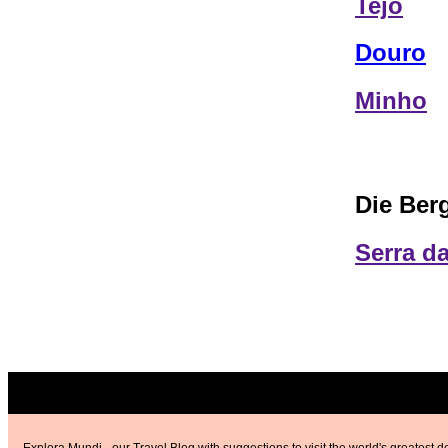
Tejo
Douro
Minho
Die Ber
Serra da
Explora Mundi - our Travel Blog with suggestions to visit the world's greatest d