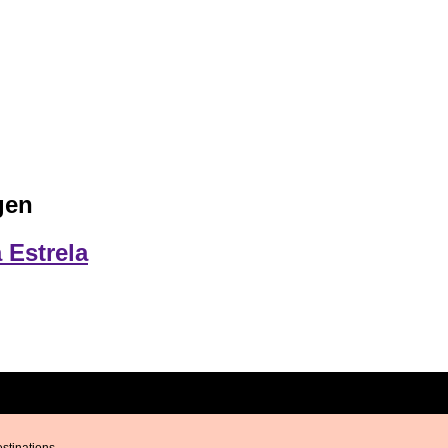
gen
 Estrela
estinations.