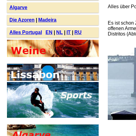
Alles über Po
Algarve
Die Azoren
|
Madeira
Es ist schon
offenen Arme
Alles Portugal
EN
|
NL
|
IT
|
RU
Distritos (Ab