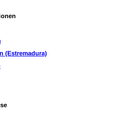
ionen
m
n (Estremadura)
o
sse