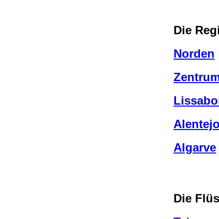
Die Reg
Norden
Zentru
Lissabo
Alentej
Algarve
Die Flü