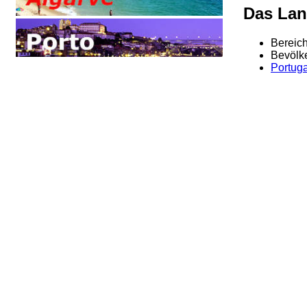
Das La
Bereich
Bevölke
Portuga