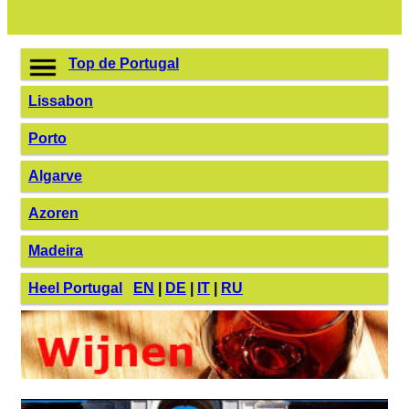
Top de Portugal
Lissabon
Porto
Algarve
Azoren
Madeira
Heel Portugal
EN
|
DE
|
IT
|
RU