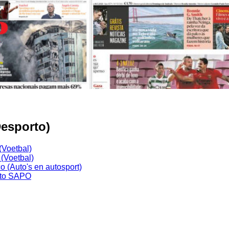
Desporto)
(Voetbal)
(Voetbal)
o (Auto's en autosport)
to SAPO