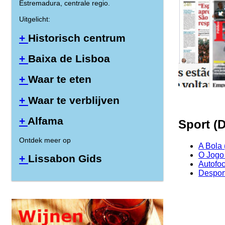
Estremadura, centrale regio.
Uitgelicht:
+
Historisch centrum
+
Baixa de Lisboa
+
Waar te eten
+
Waar te verblijven
+
Alfama
Sport (
Ontdek meer op
A Bola 
O Jogo 
+
Lissabon Gids
Autofoc
Despor