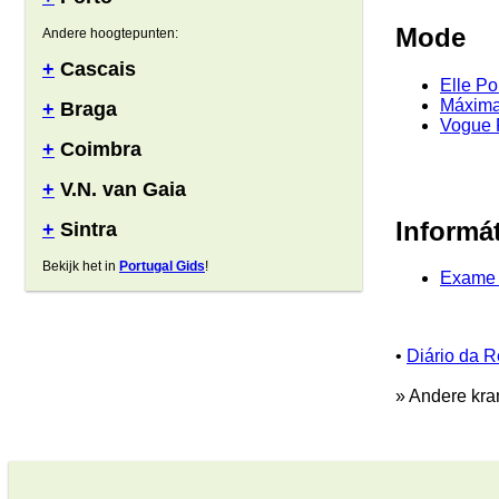
Mode
Andere hoogtepunten:
+
Cascais
Elle Po
Máxim
+
Braga
Vogue 
+
Coimbra
+
V.N. van Gaia
Informá
+
Sintra
Bekijk het in
Portugal Gids
!
Exame 
•
Diário da R
» Andere kra