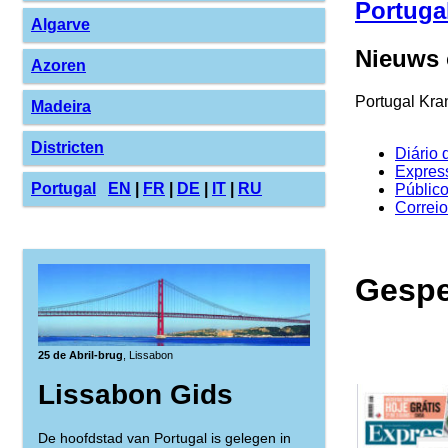
Portuga
Algarve
Nieuws 
Azoren
Portugal Kran
Madeira
Districten
Diário 
Expres
Portugal
EN
|
FR
|
DE
|
IT
|
RU
Públic
Correi
Gespe
25 de Abril-brug
, Lissabon
Lissabon Gids
De hoofdstad van Portugal is gelegen in