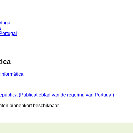
rtugal
a
Portugal
tica
Informática
epública (Publicatieblad van de regering van Portugal)
nten binnenkort beschikbaar.