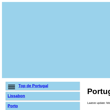
Top de Portugal
Portu
Lissabon
Laatste update: fe
Porto