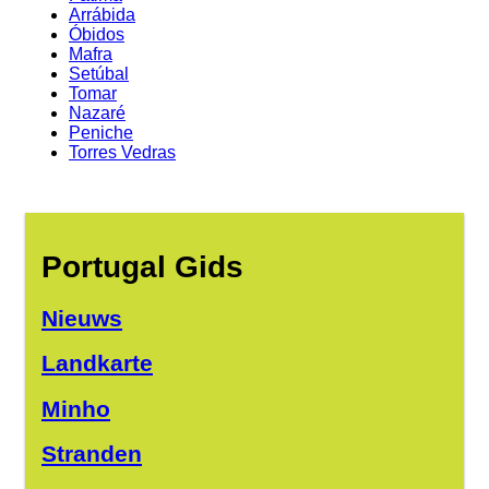
Arrábida
Óbidos
Mafra
Setúbal
Tomar
Nazaré
Peniche
Torres Vedras
Portugal Gids
Nieuws
Landkarte
Minho
Stranden