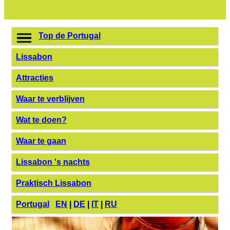
Top de Portugal
Lissabon
Attracties
Waar te verblijven
Wat te doen?
Waar te gaan
Lissabon 's nachts
Praktisch Lissabon
Portugal
EN
|
DE
|
IT
|
RU