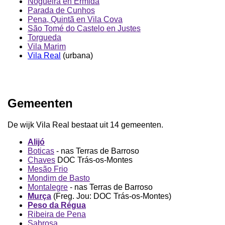
Nogueira en Ermida
Parada de Cunhos
Pena, Quintã en Vila Cova
São Tomé do Castelo en Justes
Torgueda
Vila Marim
Vila Real
(urbana)
Gemeenten
De wijk Vila Real bestaat uit 14 gemeenten.
Alijó
Boticas
- nas Terras de Barroso
Chaves
DOC Trás-os-Montes
Mesão Frio
Mondim de Basto
Montalegre
- nas Terras de Barroso
Murça
(Freg. Jou: DOC Trás-os-Montes)
Peso da Régua
Ribeira de Pena
Sabrosa