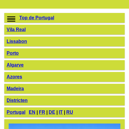
Top de Portugal
Vila Real
Lissabon
Porto
Algarve
Azores
Madeira
Districten
Portugal
EN
|
FR
|
DE
|
IT
|
RU