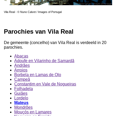
Vila Real - © Nuno Calvet / Images of Portugal
Parochies van Vila Real
De gemeente (concelho) van Vila Real is verdeeld in 20
parochies.
Abaças
Adoufe en Vilarinho de Samardã
Andrães
Arroios
Borbela en Lamas de Olo
Campeã
Constantim en Vale de Nogueiras
Folhadela
Guiães
Lordelo
Mateus
Mondrões
Mouçós en Lamares