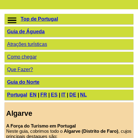
Top de Portugal
Guia de Águeda
Atrações turísticas
Como chegar
Que Fazer?
Guia do Norte
Portugal
EN
|
FR
|
ES
|
IT
|
DE
|
NL
Algarve
A Força do Turismo em Portugal
Neste guia, cobrimos todo o
Algarve (Distrito de Faro)
, cujos
principais destaques são: