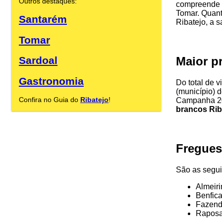
Outros destaques:
compreende 
Tomar. Quant
Santarém
Ribatejo, a s
Tomar
Maior p
Sardoal
Gastronomia
Do total de v
(município) d
Confira no Guia do
Ribatejo
!
Campanha 20
brancos Rib
Fregues
São as segui
Almeir
Benfica
Fazend
Rapos