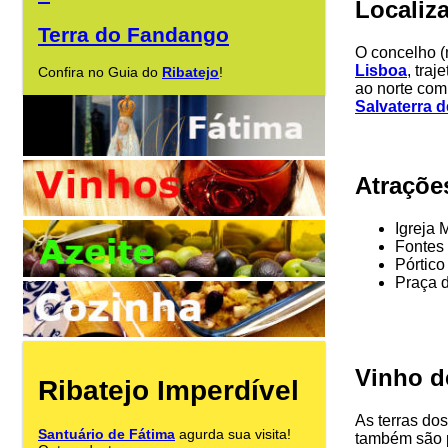
Localiz
Terra do Fandango
O concelho (
Lisboa
, tra
Confira no Guia do
Ribatejo
!
ao norte co
Salvaterra 
Atraçõe
Igreja 
Fontes
Pórtico
Praça d
Vinho d
Ribatejo Imperdível
As terras do
Santuário de Fátima
agurda sua visita!
também são p