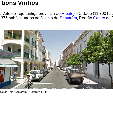
e bons Vinhos
o Vale do Tejo, antiga província do
Ribatejo
. Cidade (11.700 hab
376 hab.) situados no Distrito de
Santarém
, Região
Centro
de P
ale do Tejo (Santarém), Centro © GEP