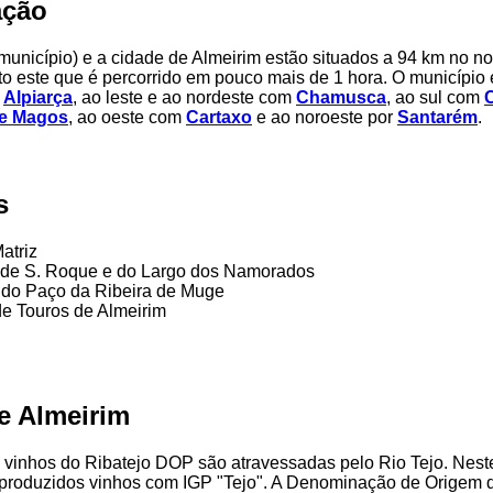
ação
município) e a cidade de Almeirim estão situados a 94 km no n
jeto este que é percorrido em pouco mais de 1 hora. O município 
m
Alpiarça
, ao leste e ao nordeste com
Chamusca
, ao sul com
de Magos
, ao oeste com
Cartaxo
e ao noroeste por
Santarém
.
s
Matriz
 de S. Roque e do Largo dos Namorados
 do Paço da Ribeira de Muge
e Touros de Almeirim
e Almeirim
s vinhos do Ribatejo DOP são atravessadas pelo Rio Tejo. Nes
roduzidos vinhos com IGP "Tejo". A Denominação de Origem d