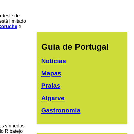
ordeste de
está limitado
Coruche
e
Guia de Portugal
Notícias
Mapas
Praias
Algarve
Gastronomia
tes vinhedos
o Ribatejo