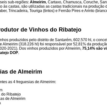
seis sub-regiões:
Almeirim
, Cartaxo, Chamusca, Coruche, San
o às castas, são utilizadas as castas tradicionais na produção 
aber, Trincadeira, Touriga (tintos) e Fernão Pires e Arinto (branc
rodutor de Vinhos do Ribatejo
inhos produzidos pelo distrito de Santarém, 602.570 hl, o conce
e Almeirim (318.226 hl) foi responsável por 52,81% da produção 
20-2021). Dos vinhos produzidos por Almeirim,
75,14% são v
atejo DOP
.
ias de Almeirim
ntes as 4 freguesias de Almeirim:
im
 do Ribatejo
as de Almeirim
a