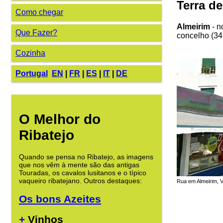
Terra d
Como chegar
Almeirim
- n
Que Fazer?
concelho (34.
Cozinha
Portugal
EN
|
FR
|
ES
|
IT
|
DE
O Melhor do
Ribatejo
Quando se pensa no Ribatejo, as imagens
que nos vêm à mente são das antigas
Touradas, os cavalos lusitanos e o típico
vaqueiro ribatejano. Outros destaques:
Rua em Almeirim, V
Os bons Azeites
+
Vinhos