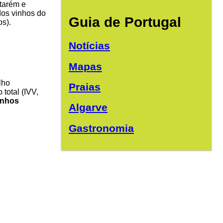
tarém e
dos vinhos do
Guia de Portugal
os).
Notícias
Mapas
lho
Praias
total (IVV,
inhos
Algarve
Gastronomia