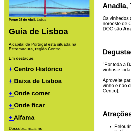
Anadia, 
Os vinhedos 
Ponte 25 de Abril
, Lisboa
noroeste de C
DOC são
Ana
Guia de Lisboa
A capital de Portugal está situada na
Estremadura, região Centro.
Degusta
Em destaque:
"Por toda a B
+
Centro Histórico
vinhos e toda 
+
Baixa de Lisboa
Aproveite par
vinho e não d
Centro].
+
Onde comer
+
Onde ficar
Atraçõe
+
Alfama
Pelouri
Descubra mais no