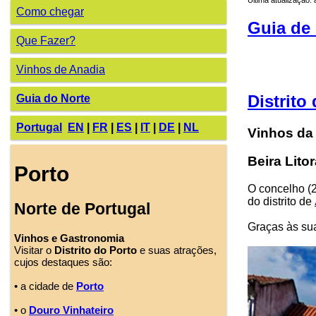
Como chegar
Guia de 
Que Fazer?
Vinhos de Anadia
Distrito
Guia do Norte
Portugal
EN
|
FR
|
ES
|
IT
|
DE
|
NL
Vinhos da
Beira Litor
Porto
O concelho (2
do distrito de
Norte de Portugal
Graças às su
Vinhos e Gastronomia
Visitar o
Distrito do Porto
e suas atrações,
cujos destaques são:
• a cidade de
Porto
• o
Douro Vinhateiro