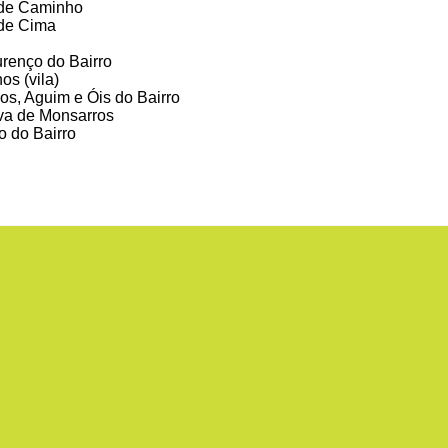
 de Caminho
de Cima
renço do Bairro
os (vila)
s, Aguim e Óis do Bairro
va de Monsarros
o do Bairro