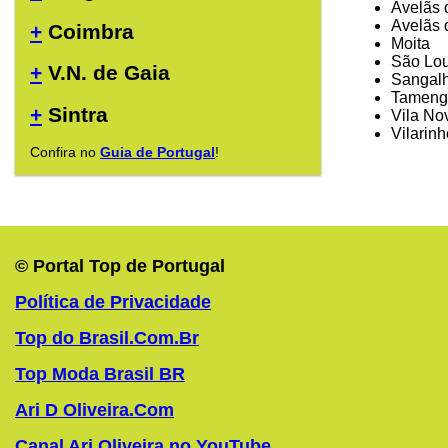
Avelãs
Avelãs 
+
Coimbra
Moita
São Lou
+
V.N. de Gaia
Sangalh
Tamengo
+
Sintra
Vila No
Vilarinh
Confira no
Guia de Portugal
!
© Portal Top de Portugal
Política de Privacidade
Top do Brasil.Com.Br
Top Moda Brasil BR
Ari D Oliveira.Com
Canal Ari Oliveira no YouTube