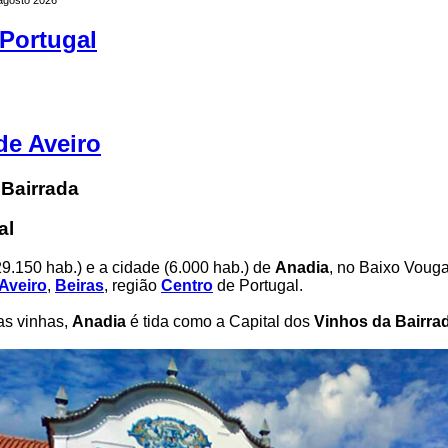
Portugal
 de Aveiro
 Bairrada
al
9.150 hab.) e a cidade (6.000 hab.) de
Anadia
, no Baixo Vouga
Aveiro
,
Beiras
, região
Centro
de Portugal.
as vinhas,
Anadia
é tida como a Capital dos
Vinhos da Bairra