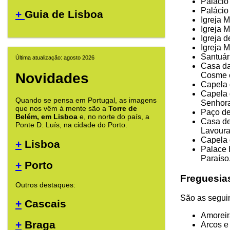
Palácio
Palácio
+
Guia de Lisboa
Igreja M
Igreja M
Igreja 
Igreja 
Santuár
Última atualização: agosto 2026
Casa da
Novidades
Cosme e
Capela 
Capela 
Quando se pensa em Portugal, as imagens
Senhora
que nos vêm à mente são a
Torre de
Paço de
Belém, em Lisboa
e, no norte do país, a
Casa de
Ponte D. Luís, na cidade do Porto.
Lavoura
Capela 
+
Lisboa
Palace 
Paraíso
+
Porto
Freguesia
Outros destaques:
São as seguin
+
Cascais
Amoreir
+
Braga
Arcos e