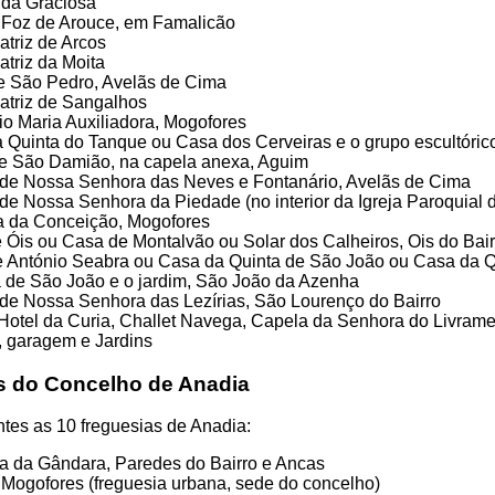
 da Graciosa
 Foz de Arouce, em Famalicão
atriz de Arcos
atriz da Moita
de São Pedro, Avelãs de Cima
Matriz de Sangalhos
io Maria Auxiliadora, Mogofores
 Quinta do Tanque ou Casa dos Cerveiras e o grupo escultóric
 São Damião, na capela anexa, Aguim
de Nossa Senhora das Neves e Fontanário, Avelãs de Cima
de Nossa Senhora da Piedade (no interior da Igreja Paroquial
 da Conceição, Mogofores
 Óis ou Casa de Montalvão ou Solar dos Calheiros, Ois do Bair
 António Seabra ou Casa da Quinta de São João ou Casa da Q
 de São João e o jardim, São João da Azenha
de Nossa Senhora das Lezírias, São Lourenço do Bairro
Hotel da Curia, Challet Navega, Capela da Senhora do Livrame
, garagem e Jardins
s do Concelho de Anadia
tes as 10 freguesias de Anadia:
a da Gândara, Paredes do Bairro e Ancas
 Mogofores (freguesia urbana, sede do concelho)