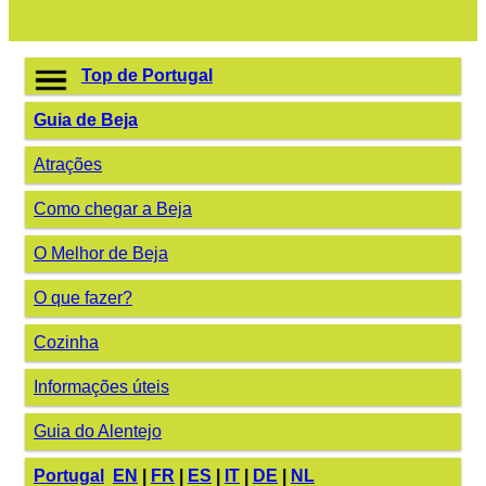
Top de Portugal
Guia de Beja
Atrações
Como chegar a Beja
O Melhor de Beja
O que fazer?
Cozinha
Informações úteis
Guia do Alentejo
Portugal
EN
|
FR
|
ES
|
IT
|
DE
|
NL