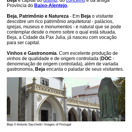
Beja
é capital do
distrito
, do
concelho
e da antiga
Província do
Baixo-Alentejo
.
Beja, Patrimônio e Natureza
- Em
Beja
o visitante
descobre um rico patrimônio arquitetural - palácios,
igrejas, museus e monumentos - e natural que se pode
contemplar desde o morro sobre o qual está situada.
Beja, a Cidade da Pax Julia, já nasceu com vocação
para ser capital.
Vinhos e Gastronomia
. Com excelente produção de
vinhos de qualidade e de origem controlada (
DOC
-
denominação de origem controlada), além de variada
gastronomia,
Beja
encanta o paladar de seus visitantes.
Beja © Antonio Sacchetti / Images of Portugal