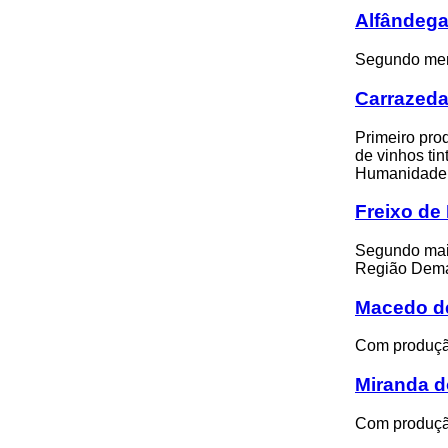
Alfândega
Segundo meno
Carrazeda
Primeiro prod
de vinhos ti
Humanidade
Freixo de
Segundo maio
Região Dema
Macedo de
Com produção
Miranda d
Com produção