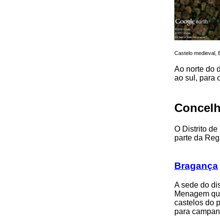
Castelo medieval,
Ao norte do 
ao sul, para
Concelh
O Distrito d
parte da Re
Bragança
A sede do di
Menagem qua
castelos do p
para campan