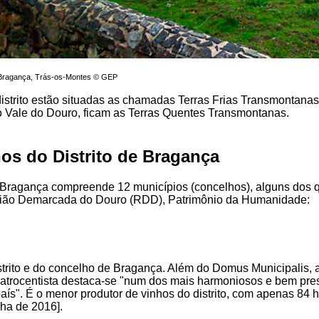
 Bragança, Trás-os-Montes © GEP
distrito estão situadas as chamadas Terras Frias Transmontana
 o Vale do Douro, ficam as Terras Quentes Transmontanas.
os do Distrito de Bragança
e Bragança compreende 12 municípios (concelhos), alguns dos 
gião Demarcada do Douro (RDD), Patrimônio da Humanidade:
strito e do concelho de Bragança. Além do Domus Municipalis, a
trocentista destaca-se "num dos mais harmoniosos e bem pre
aís". É o menor produtor de vinhos do distrito, com apenas 84 h
ha de 2016].