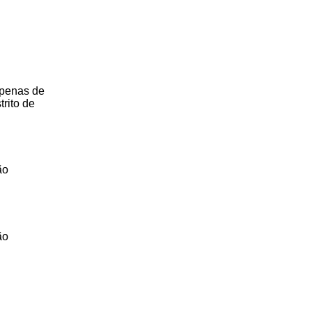
apenas de
trito de
ão
ão