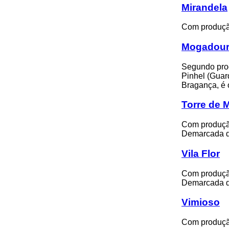
Mirandela
Com produção
Mogadou
Segundo prod
Pinhel (Guar
Bragança, é o
Torre de 
Com produção
Demarcada d
Vila Flor
Com produção
Demarcada d
Vimioso
Com produção