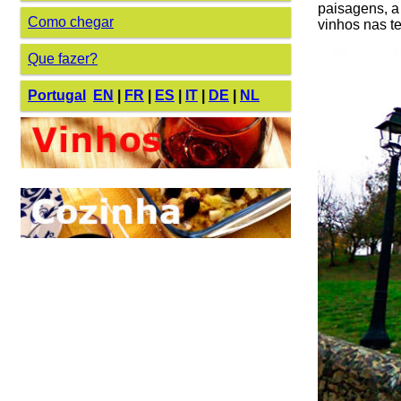
paisagens, a
Como chegar
vinhos nas t
Que fazer?
Portugal
EN
|
FR
|
ES
|
IT
|
DE
|
NL