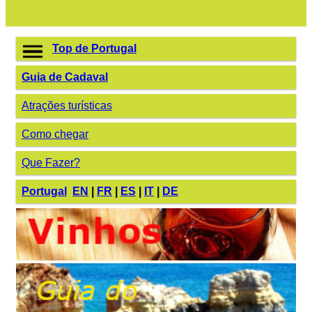
Top de Portugal
Guia de Cadaval
Atrações turísticas
Como chegar
Que Fazer?
Portugal
EN
|
FR
|
ES
|
IT
|
DE