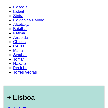
Cascais
Estoril
Sintra
Caldas da Rainha
Alcobaça
Batalha
Fátima
Arrábida
Óbidos
Oeiras
Mafra
Setúbal
Tomar
Nazaré
Peniche
Torres Vedras
+ Lisboa