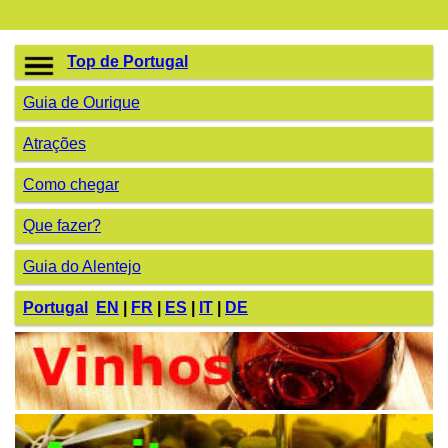
Top de Portugal
Guia de Ourique
Atrações
Como chegar
Que fazer?
Guia do Alentejo
Portugal
EN
|
FR
|
ES
|
IT
|
DE