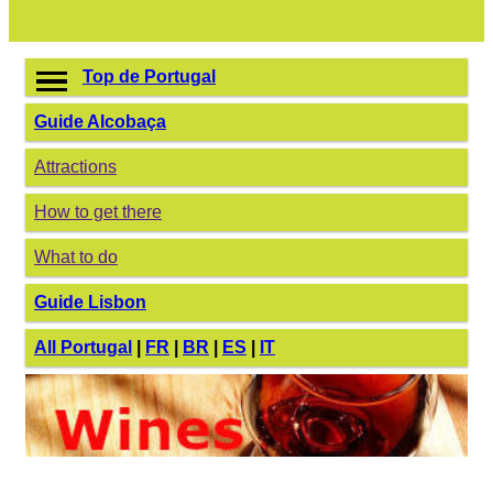
Top de Portugal
Guide Alcobaça
Attractions
How to get there
What to do
Guide Lisbon
All Portugal
|
FR
|
BR
|
ES
|
IT