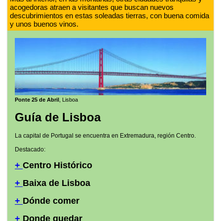
acogedoras atraen a visitantes que buscan nuevos
descubrimientos en estas soleadas tierras, con buena comida
y unos buenos vinos.
Ponte 25 de Abril
, Lisboa
Guía de Lisboa
La capital de Portugal se encuentra en Extremadura, región Centro.
Destacado:
+
Centro Histórico
+
Baixa de Lisboa
+
Dónde comer
+
Donde quedar