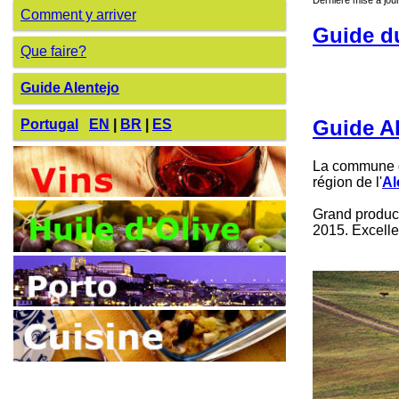
Comment y arriver
Guide d
Que faire?
Guide Alentejo
Guide A
Portugal
EN
|
BR
|
ES
La commune de
région de l'
Al
Grand product
2015. Excelle