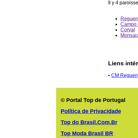
Il y 4 paroiss
Reguen
Campo 
Corval
Monsar
Liens inté
•
CM Regueng
© Portal Top de Portugal
Política de Privacidade
Top do Brasil.Com.Br
Top Moda Brasil BR