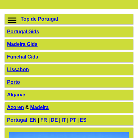
Top de Portugal
Portugal Gids
Madeira Gids
Funchal Gids
Lissabon
Porto
Algarve
Azoren
&
Madeira
Portugal
EN
|
FR
|
DE
|
IT
|
PT
|
ES