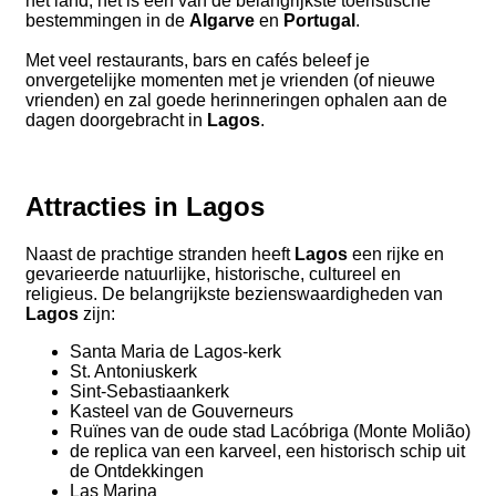
het land, het is een van de belangrijkste toeristische
bestemmingen in de
Algarve
en
Portugal
.
Met veel restaurants, bars en cafés beleef je
onvergetelijke momenten met je vrienden (of nieuwe
vrienden) en zal goede herinneringen ophalen aan de
dagen doorgebracht in
Lagos
.
Attracties in Lagos
Naast de prachtige stranden heeft
Lagos
een rijke en
gevarieerde natuurlijke, historische, cultureel en
religieus. De belangrijkste bezienswaardigheden van
Lagos
zijn:
Santa Maria de Lagos-kerk
St. Antoniuskerk
Sint-Sebastiaankerk
Kasteel van de Gouverneurs
Ruïnes van de oude stad Lacóbriga (Monte Molião)
de replica van een karveel, een historisch schip uit
de Ontdekkingen
Las Marina