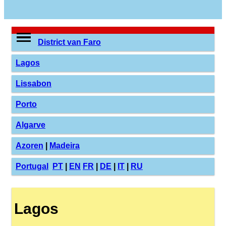
District van Faro
Lagos
Lissabon
Porto
Algarve
Azoren
|
Madeira
Portugal
PT
|
EN
FR
|
DE
|
IT
|
RU
Lagos