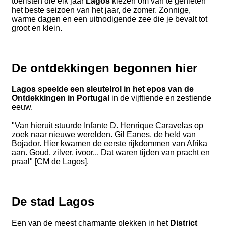
toeristen die elk jaar
Lagos
kiezen om van te genieten
het beste seizoen van het jaar, de zomer. Zonnige,
warme dagen en een uitnodigende zee die je bevalt tot
groot en klein.
De ontdekkingen begonnen hier
Lagos speelde een sleutelrol in het epos van de
Ontdekkingen in Portugal
in de vijftiende en zestiende
eeuw.
"Van hieruit stuurde Infante D. Henrique Caravelas op
zoek naar nieuwe werelden. Gil Eanes, de held van
Bojador. Hier kwamen de eerste rijkdommen van Afrika
aan. Goud, zilver, ivoor... Dat waren tijden van pracht en
praal" [CM de Lagos].
De stad Lagos
Een van de meest charmante plekken in het
District