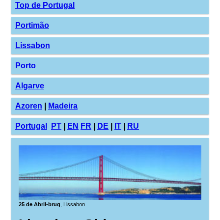
Top de Portugal
Portimão
Lissabon
Porto
Algarve
Azoren
|
Madeira
Portugal
PT
|
EN
FR
|
DE
|
IT
|
RU
25 de Abril-brug
, Lissabon