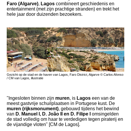
Faro (Algarve)
,
Lagos
combineert geschiedenis en
entertainment (met zijn prachtige stranden) en trekt het
hele jaar door duizenden bezoekers.
Gezicht op de stad en de haven van Lagos, Faro District, Algarve © Carlos Afonso
/ CM van Lagos, illustratie
"Ingesloten binnen zijn
muren
, is
Lagos
een van de
meest gastvrije schuilplaatsen in Portugese kust. De
muren (rijksmonument)
, gebouwd tijdens het bewind
van
D. Manuel I, D. João II en D. Filipe I
omsingelden
de stad volledig om haar te verdedigen tegen piraterij en
de vijandige vloten" [CM de Lagos].