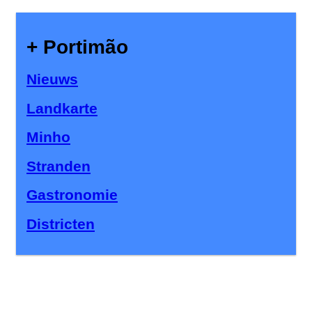
+ Portimão
Nieuws
Landkarte
Minho
Stranden
Gastronomie
Districten