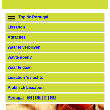
Top de Portugal
Lissabon
Attracties
Waar te verblijven
Wat te doen?
Waar te gaan
Lissabon 's nachts
Praktisch Lissabon
Portugal
EN
|
DE
|
IT
|
RU