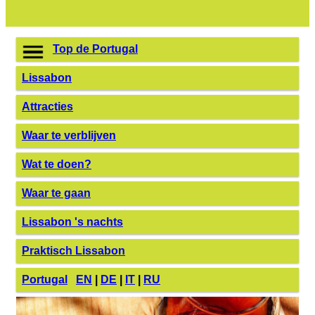
Top de Portugal
Lissabon
Attracties
Waar te verblijven
Wat te doen?
Waar te gaan
Lissabon 's nachts
Praktisch Lissabon
Portugal
EN
|
DE
|
IT
|
RU