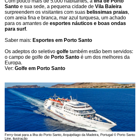
Com pouco mais de 5.000 habitantes, a
Ilha de Porto
Santo
e sua sede, a pequena cidade de
Vila Baleira
surpreendem os visitantes com suas
belissimas praias
,
com areia fina e branca, mar azul turquesa, um achado
para os amantes de
esportes náuticos e boas ondas
para surf
.
Saber mais:
Esportes em Porto Santo
Os adeptos do seletivo
golfe
também estão bem servidos:
o campo de golfe de
Porto Santo
é um dos melhores da
Europa.
Ver:
Golfe em Porto Santo
Ferry-boat para a Ilha do Porto Santo, Arquipélago da Madeira, Portugal © Porto Santo
Line, ilustração