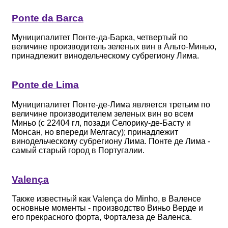
Ponte da Barca
Муниципалитет Понте-да-Барка, четвертый по
величине производитель зеленых вин в Альто-Минью,
принадлежит винодельческому субрегиону Лима.
Ponte de Lima
Муниципалитет Понте-де-Лима является третьим по
величине производителем зеленых вин во всем
Миньо (с 22404 гл, позади Селорику-де-Басту и
Монсан, но впереди Мелгасу); принадлежит
винодельческому субрегиону Лима. Понте де Лима -
самый старый город в Португалии.
Valença
Также известный как Valença do Minho, в Валенсе
основные моменты - производство Виньо Верде и
его прекрасного форта, Форталеза де Валенса.