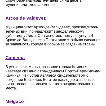
Округ Виана-ду-Каштелу делится на десять
муниципалитетов, а именно:
Arcos de Valdevez
Муниципалитет Аркос-де-Вальдевес, производитель
зеленых вин, принадлежит винодельческому
субрегиону Лима. Согласно местному лозунгу: «В
Аркос-де-Вальдевес в Португалии это было сделано»
за значимость города в борьбе за создание страны.
Caminha
В устье реки Миньо, название города Каминья
навсегда связано с гражданином Порто-Перо-Ваз-де-
Каминья, чей устав является свидетельством о
рождении Бразилии. Богатое наследие и зеленые
вина - основные моменты этого очаровательного
места.
Melgaço