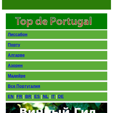
Лиссабон
Порту
Алгарве
Азорен
Мадейре
Все Португалия
EN
|
FR
|
BR
|
ES
|
NL
|
IT
|
DE