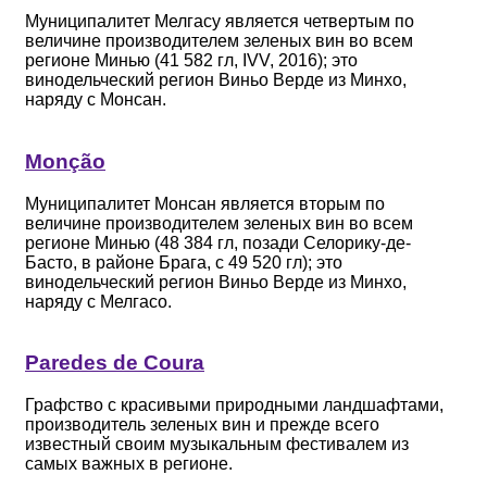
Муниципалитет Мелгасу является четвертым по
величине производителем зеленых вин во всем
регионе Минью (41 582 гл, IVV, 2016); это
винодельческий регион Виньо Верде из Минхо,
наряду с Монсан.
Monção
Муниципалитет Монсан является вторым по
величине производителем зеленых вин во всем
регионе Минью (48 384 гл, позади Селорику-де-
Басто, в районе Брага, с 49 520 гл); это
винодельческий регион Виньо Верде из Минхо,
наряду с Мелгасо.
Paredes de Coura
Графство с красивыми природными ландшафтами,
производитель зеленых вин и прежде всего
известный своим музыкальным фестивалем из
самых важных в регионе.