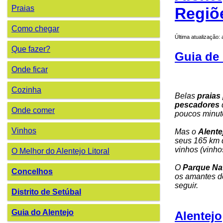
Praias
Regiõ
Como chegar
Última atualização:
Que fazer?
Guia de 
Onde ficar
Cozinha
Belas
praias
pescadores
Onde comer
poucos minu
Vinhos
Mas o
Alente
seus 165 km 
vinhos (vinho
O Melhor do Alentejo Litoral
O
Parque Nat
Concelhos
os amantes de
seguir.
Distrito de Setúbal
Guia do Alentejo
Alentejo