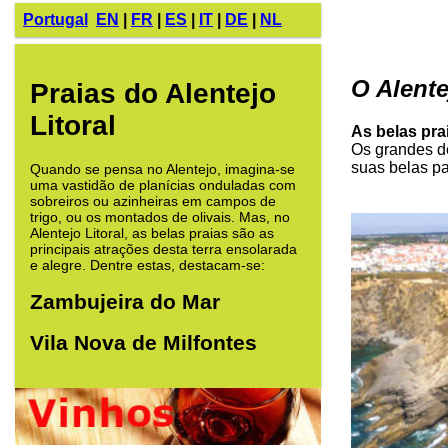
Portugal
EN
|
FR
|
ES
|
IT
|
DE
|
NL
O Alente
Praias do Alentejo
Litoral
As belas pra
Os grandes de
suas belas pa
Quando se pensa no Alentejo, imagina-se
uma vastidão de planícias onduladas com
sobreiros ou azinheiras em campos de
trigo, ou os montados de olivais. Mas, no
Alentejo Litoral, as belas praias são as
principais atrações desta terra ensolarada
e alegre. Dentre estas, destacam-se:
Zambujeira do Mar
Vila Nova de Milfontes