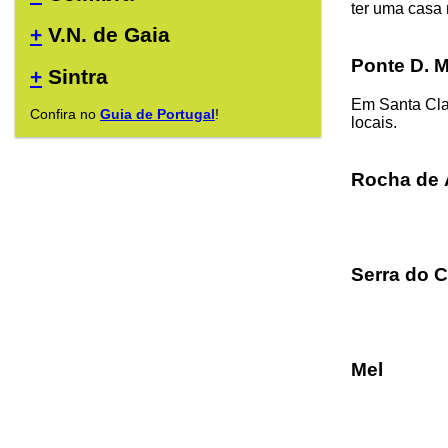
ter uma casa 
+
V.N. de Gaia
Ponte D. M
+
Sintra
Em Santa Cla
Confira no
Guia de Portugal
!
locais.
Rocha de 
Serra do C
Mel