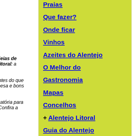
Praias
Que fazer?
Onde ficar
Vinhos
Azeites do Alentejo
deias de
itoral
: a
O Melhor do
Gastronomia
ntes do que
mesa e bons
Mapas
gatória para
Concelhos
Confira a
+
Alentejo Litoral
Guia do Alentejo