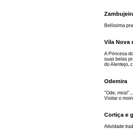
Zambujeir
Belíssima pra
Vila Nova 
A Princesa do
suas belas pr
do Alentejo, 
Odemira
"Ode, mira!".
Visitar o moi
Cortiça e 
Atividade tra