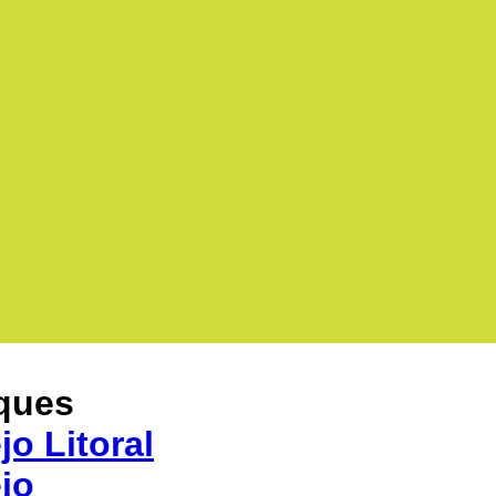
ques
jo Litoral
jo