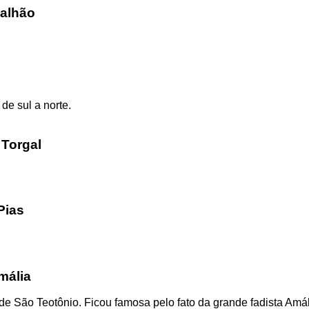
Malhão
de sul a norte.
 Torgal
Pias
mália
de São Teotônio. Ficou famosa pelo fato da grande fadista Amá