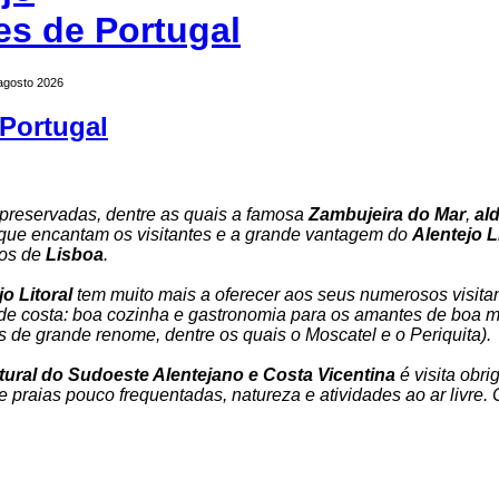
es de Portugal
 agosto 2026
Portugal
preservadas, dentre as quais a famosa
Zambujeira do Mar
,
al
que encantam os visitantes e a grande vantagem do
Alentejo L
tos de
Lisboa
.
jo Litoral
tem muito mais a oferecer aos seus numerosos visita
de costa: boa cozinha e gastronomia para os amantes de boa 
s de grande renome, dentre os quais o Moscatel e o Periquita).
ural do Sudoeste Alentejano e Costa Vicentina
é visita obri
 praias pouco frequentadas, natureza e atividades ao ar livre. 