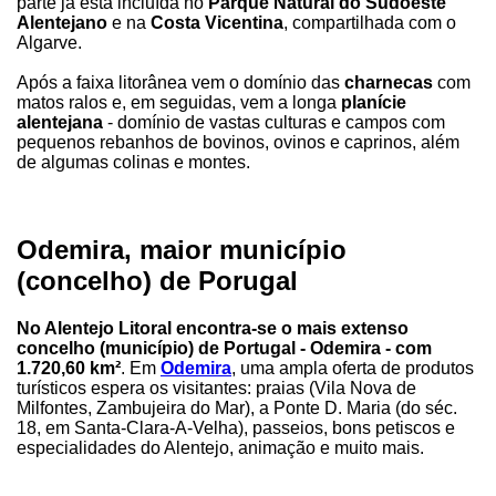
parte já está incluída no
Parque Natural do Sudoeste
Alentejano
e na
Costa Vicentina
, compartilhada com o
Algarve.
Após a faixa litorânea vem o domínio das
charnecas
com
matos ralos e, em seguidas, vem a longa
planície
alentejana
- domínio de vastas culturas e campos com
pequenos rebanhos de bovinos, ovinos e caprinos, além
de algumas colinas e montes.
Odemira, maior município
(concelho) de Porugal
No Alentejo Litoral encontra-se o mais extenso
concelho (município) de Portugal - Odemira - com
1.720,60 km²
. Em
Odemira
, uma ampla oferta de produtos
turísticos espera os visitantes: praias (Vila Nova de
Milfontes, Zambujeira do Mar), a Ponte D. Maria (do séc.
18, em Santa-Clara-A-Velha), passeios, bons petiscos e
especialidades do Alentejo, animação e muito mais.