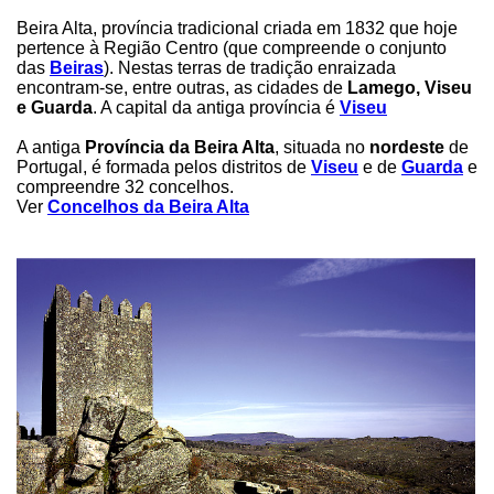
Beira Alta, província tradicional criada em 1832 que hoje
pertence à Região Centro (que compreende o conjunto
das
Beiras
). Nestas terras de tradição enraizada
encontram-se, entre outras, as cidades de
Lamego, Viseu
e Guarda
. A capital da antiga província é
Viseu
A antiga
Província da Beira Alta
, situada no
nordeste
de
Portugal, é formada pelos distritos de
Viseu
e de
Guarda
e
compreendre 32 concelhos.
Ver
Concelhos da Beira Alta