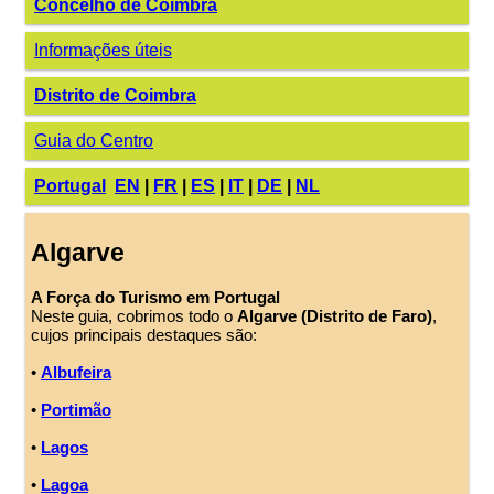
Concelho de Coimbra
Informações úteis
Distrito de Coimbra
Guia do Centro
Portugal
EN
|
FR
|
ES
|
IT
|
DE
|
NL
Algarve
A Força do Turismo em Portugal
Neste guia, cobrimos todo o
Algarve (Distrito de Faro)
,
cujos principais destaques são:
•
Albufeira
•
Portimão
•
Lagos
•
Lagoa