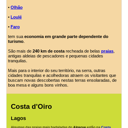
•
Olhão
•
Loulé
•
Faro
tem sua
economia em grande parte dependente do
turismo
.
São mais de
240 km de costa
recheada de belas
praias
,
antigas aldeias de pescadores e pequenas cidades
tranquilas.
Mais para o interior do seu território, na serra, outras
cidades tranquilas e acolhedoras atraem os visitantes que
buscam novas descobertas nestas terras ensolaradas, de
boa mesa e alguns bons vinhos.
Costa d'Oiro
Lagos
Algumas das praias mais badaladas do
Algarve
estão na
Costa