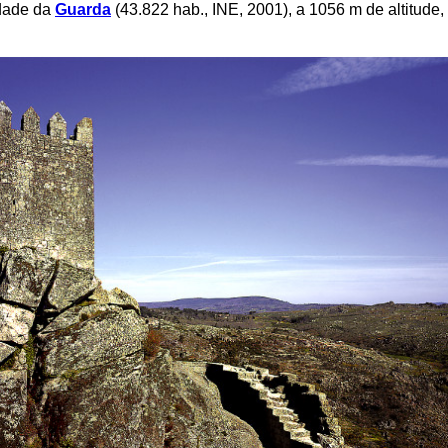
idade da
Guarda
(43.822 hab., INE, 2001), a 1056 m de altitude, 