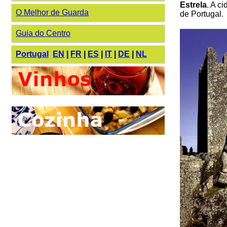
Estrela
. A c
O Melhor de Guarda
de Portugal.
Guia do Centro
Portugal
EN
|
FR
|
ES
|
IT
|
DE
|
NL