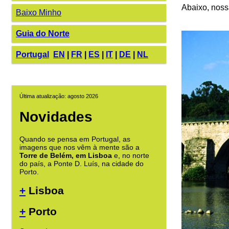
Abaixo, noss
Baixo Minho
Guia do Norte
Portugal
EN
|
FR
|
ES
|
IT
|
DE
|
NL
Última atualização: agosto 2026
Novidades
Quando se pensa em Portugal, as
imagens que nos vêm à mente são a
Torre de Belém, em Lisboa
e, no norte
do país, a Ponte D. Luís, na cidade do
Porto.
+
Lisboa
+
Porto