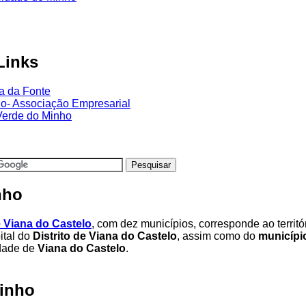
Links
a da Fonte
ho- Associação Empresarial
Verde do Minho
nho
e Viana do Castelo
, com dez municípios, corresponde ao territó
pital do
Distrito de Viana do Castelo
, assim como do
municípi
idade de
Viana do Castelo
.
inho