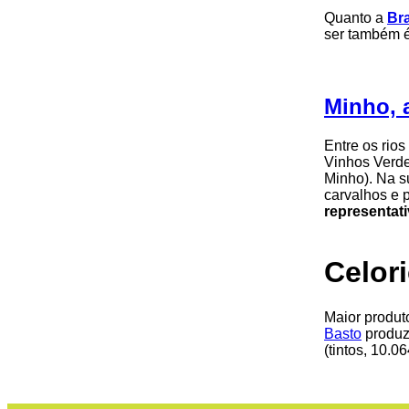
Quanto a
Br
ser também é
Minho, 
Entre os rios
Vinhos Verde
Minho). Na s
carvalhos e p
representat
Celor
Maior produt
Basto
produz 
(tintos, 10.06