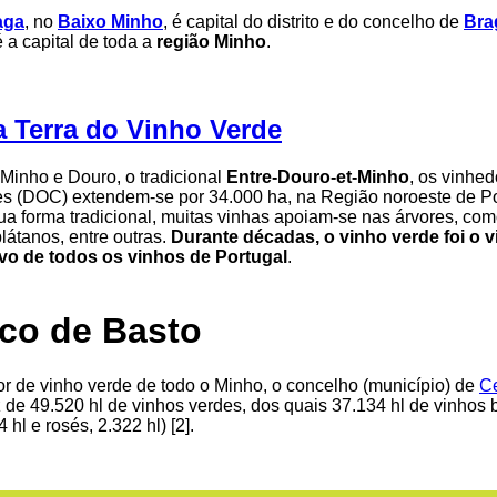
aga
, no
Baixo Minho
, é capital do distrito e do concelho de
Bra
 a capital de toda a
região Minho
.
a Terra do Vinho Verde
 Minho e Douro, o tradicional
Entre-Douro-et-Minho
, os vinhe
s (DOC) extendem-se por 34.000 ha, na Região noroeste de Po
ua forma tradicional, muitas vinhas apoiam-se nas árvores, com
látanos, entre outras.
Durante décadas, o vinho verde foi o 
ivo de todos os vinhos de Portugal
.
ico de Basto
or de vinho verde de todo o Minho, o concelho (município) de
Ce
de 49.520 hl de vinhos verdes, dos quais 37.134 hl de vinhos 
4 hl e rosés, 2.322 hl) [2].