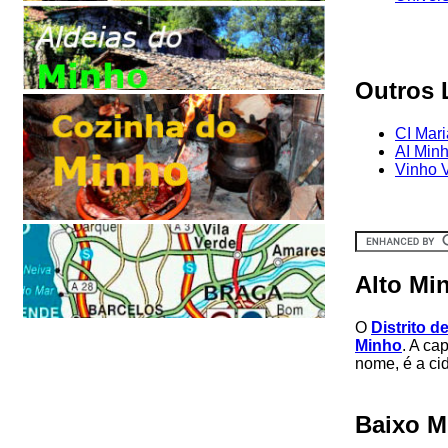
Outros 
CI Mari
AI Min
Vinho 
Alto Mi
O
Distrito d
Minho
. A ca
nome, é a c
Baixo M