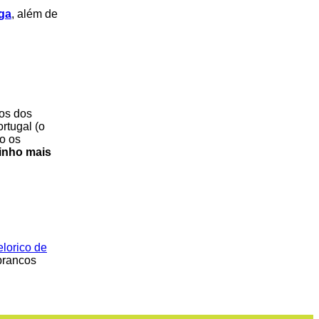
ga
, além de
dos dos
rtugal (o
o os
vinho mais
lorico de
brancos