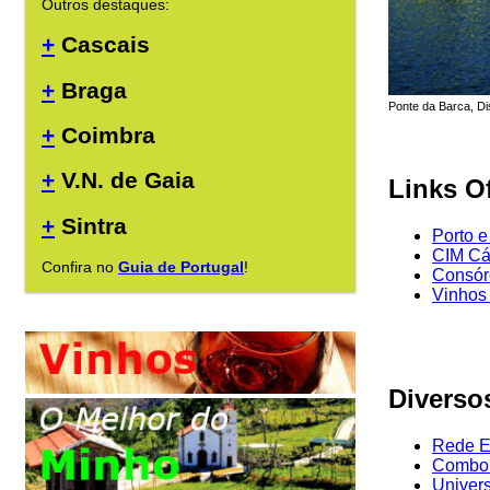
Outros destaques:
+
Cascais
+
Braga
Ponte da Barca, Dis
+
Coimbra
+
V.N. de Gaia
Links Of
+
Sintra
Porto e
CIM C
Confira no
Guia de Portugal
!
Consór
Vinhos
Diverso
Rede Ex
Comboi
Univer