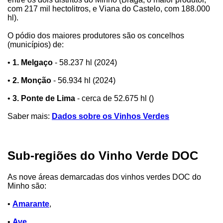
com 217 mil hectolitros, e Viana do Castelo, com 188.000
hl).
O pódio dos maiores produtores são os concelhos
(municípios) de:
•
1. Melgaço
- 58.237 hl (2024)
•
2. Monção
- 56.934 hl (2024)
•
3. Ponte de Lima
- cerca de 52.675 hl ()
Saber mais:
Dados sobre os Vinhos Verdes
Sub-regiões do Vinho Verde DOC
As nove áreas demarcadas dos vinhos verdes DOC do
Minho são:
•
Amarante
,
•
Ave
,