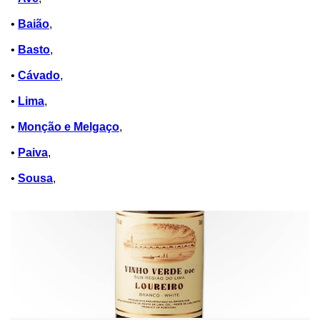
•
Baião
,
•
Basto
,
•
Cávado
,
•
Lima
,
•
Monção e Melgaço
,
•
Paiva
,
•
Sousa
,