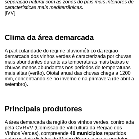
separação natural com as zonas do país mais interiores de
características mais mediterrânicas.
[IVV]
Clima da área demarcada
A particularidade do regime pluviométrico da região
demarcada dos vinhos verdes é caracterizada por chuvas
mais abundantes durante as temperaturas mais baixas e
chuvas menos abundantes nos períodos de temperaturas
mais altas (verão). Ototal anual das chuvas chega a 1200
mm, concentrando-se no inverno e na primavera (de abril a
setembro).
Principais produtores
A área demarcada da região dos vinhos verdes, controlada
pela CVRVV (Comissão de Viticultura da Região dos
Vinhos Verdes), compreende
48 municípios
repartidos
entre os dois distritos do Minho (Braga, o maior produtor,