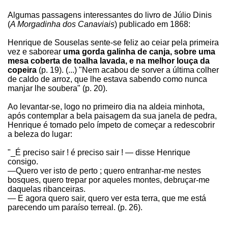
Algumas passagens interessantes do livro de Júlio Dinis
(
A Morgadinha dos Canaviais
) publicado em 1868:
Henrique de Souselas sente-se feliz ao ceiar pela primeira
vez e saborear
uma gorda galinha de canja, sobre uma
mesa coberta de toalha lavada, e na melhor louça da
copeira
(p. 19). (...) "Nem acabou de sorver a última colher
de caldo de arroz, que lhe estava sabendo como nunca
manjar lhe soubera" (p. 20).
Ao levantar-se, logo no primeiro dia na aldeia minhota,
após contemplar a bela paisagem da sua janela de pedra,
Henrique é tomado pelo ímpeto de começar a redescobrir
a beleza do lugar:
"_É preciso sair ! é preciso sair ! — disse Henrique
consigo.
—Quero ver isto de perto ; quero entranhar-me nestes
bosques, quero trepar por aqueles montes, debruçar-me
daquelas ribanceiras.
— E agora quero sair, quero ver esta terra, que me está
parecendo um paraíso terreal. (p. 26).