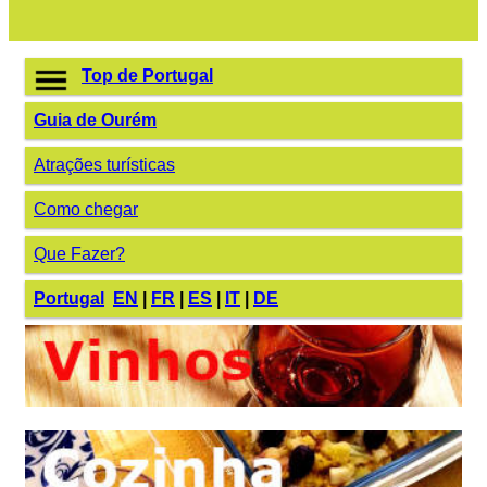
Top de Portugal
Guia de Ourém
Atrações turísticas
Como chegar
Que Fazer?
Portugal
EN
|
FR
|
ES
|
IT
|
DE