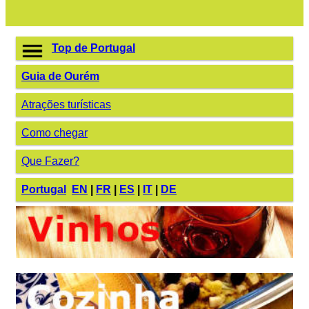
Top de Portugal
Guia de Ourém
Atrações turísticas
Como chegar
Que Fazer?
Portugal
EN
|
FR
|
ES
|
IT
|
DE