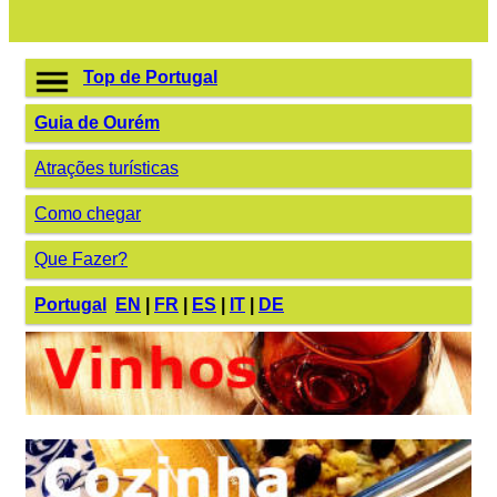
Top de Portugal
Guia de Ourém
Atrações turísticas
Como chegar
Que Fazer?
Portugal
EN
|
FR
|
ES
|
IT
|
DE