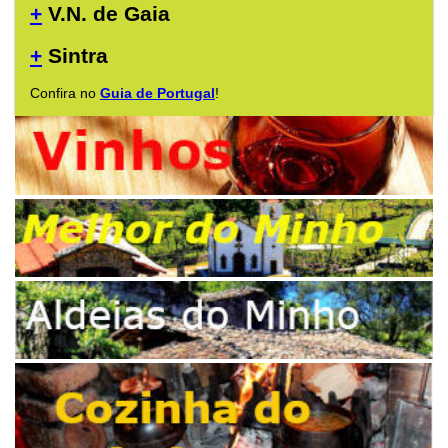
+
V.N. de Gaia
+
Sintra
Confira no
Guia de Portugal
!