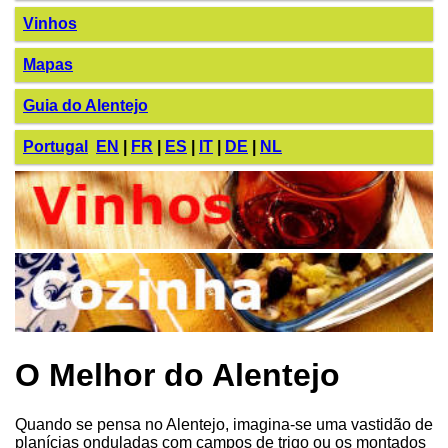
Vinhos
Mapas
Guia do Alentejo
Portugal
EN
|
FR
|
ES
|
IT
|
DE
|
NL
O Melhor do Alentejo
Quando se pensa no Alentejo, imagina-se uma vastidão de
planícias onduladas com campos de trigo ou os montados