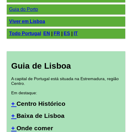
Guia do Porto
Viver em Lisboa
Todo Portugal
EN
|
FR
|
ES
|
IT
Guia de Lisboa
A capital de Portugal está situada na Estremadura, região
Centro.
Em destaque:
+
Centro Histórico
+
Baixa de Lisboa
+
Onde comer