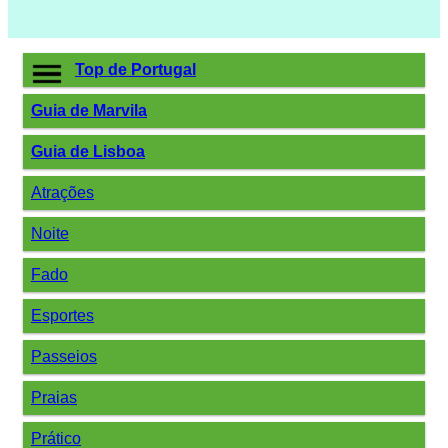
Top de Portugal
Guia de Marvila
Guia de Lisboa
Atrações
Noite
Fado
Esportes
Passeios
Praias
Prático