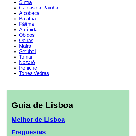
Sintra
Caldas da Rainha
Alcobaça
Batalha
Fátima
Arrábida
Óbidos
Oeiras
Mafra
Setúbal
Tomar
Nazaré
Peniche
Torres Vedras
Guia de Lisboa
Melhor de Lisboa
Freguesias