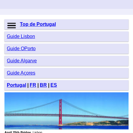
Top de Portugal
Guide Lisbon
Guide OPorto
Guide Algarve
Guide Açores
Portugal
|
FR
|
BR
|
ES
April 25th Bridge
, Lisbon