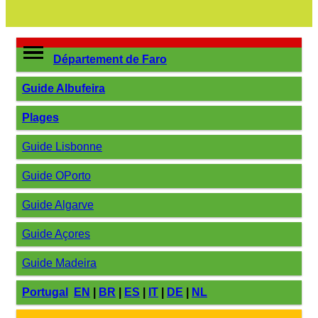
Département de Faro
Guide Albufeira
Plages
Guide Lisbonne
Guide OPorto
Guide Algarve
Guide Açores
Guide Madeira
Portugal
EN
|
BR
|
ES
|
IT
|
DE
|
NL