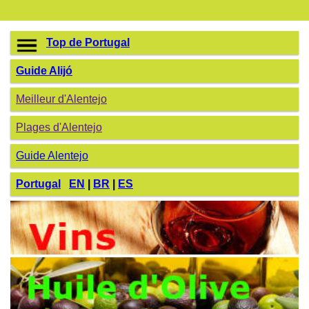
Top de Portugal
Guide Alijó
Meilleur d'Alentejo
Plages d'Alentejo
Guide Alentejo
Portugal
EN
|
BR
|
ES