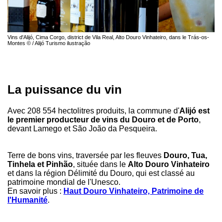
Vins d'Alijó, Cima Corgo, district de Vila Real, Alto Douro Vinhateiro, dans le Trás-os-
Montes © / Alijó Turismo ilustração
La puissance du vin
Avec 208 554 hectolitres produits, la commune d'
Alijó est
le premier producteur de vins du Douro et de Porto
,
devant Lamego et São João da Pesqueira.
Terre de bons vins, traversée par les fleuves
Douro, Tua,
Tinhela et Pinhão
, située dans le
Alto Douro Vinhateiro
et dans la région Délimité du Douro, qui est classé au
patrimoine mondial de l'Unesco.
En savoir plus :
Haut Douro Vinhateiro, Patrimoine de
l'Humanité
.