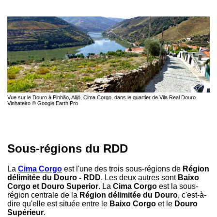
Vue sur le Douro à Pinhão, Alijó, Cima Corgo, dans le quartier de Vila Real Douro
Vinhateiro © Google Earth Pro
Sous-régions du RDD
La
Cima Corgo
est l'une des trois sous-régions de
Région
délimitée du Douro - RDD
. Les deux autres sont
Baixo
Corgo et Douro Superior
. La
Cima Corgo
est la sous-
région centrale de la
Région délimitée du Douro
, c'est-à-
dire qu'elle est située entre le
Baixo Corgo
et le
Douro
Supérieur
.